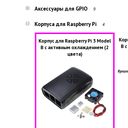
Аксессуары для GPIO
9
Корпуса для Raspberry Pi
4
Кор
Корпус для Raspberry Pi 3 Model
B 
B с активным охлаждением (2
цвета)
Купит