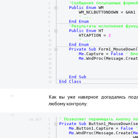
'Сообщения посылаемые формой
2
Public
Enum
 WM

3
        WM_NCLBUTTONDOWN = &HA1

4
' ...
5
End
Enum
6
'Результаты исполнения функц
7
Public
Enum
 HT

8
        HTCAPTION = 
2
9
' ...
10
End
Enum
11
Private
Sub
 Form1_MouseDown(
12
Me
.Capture = 
False
' Бло
13
Me
.WndProc(Message.Creat
14
                                
15
                                
16
                                
17
End
Sub
18
End
Class
19
Как вы уже наверное догадались под
03
любому контролу:
04
' Позволяет перемещать кнопку по
VB.NET
1
Private
Sub
 Button1_MouseDown(se
2
Me
.Button1.Capture = 
False
'
3
Me
.WndProc(Message.Create(
Me
4
                              WM