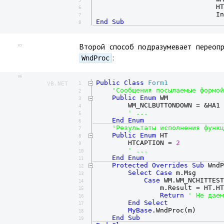
5
                              HT
6
7
End
Sub
8
Второй способ подразумевает переоп
05
:
WndProc
06
Public
Class
Form1
VB.NET
1
'Сообщения посылаемые формой
2
Public
Enum
 WM

3
        WM_NCLBUTTONDOWN = &HA1

4
' ...
5
End
Enum
6
'Результаты исполнения функц
7
Public
Enum
 HT

8
        HTCAPTION = 
2
9
' ...
10
End
Enum
11
Protected
Overrides
Sub
 WndP
12
Select
Case
 m.Msg

13
Case
 WM.WM_NCHITTEST
14
                m.Result = HT.HT
15
Return
' Не даем
16
End
Select
17
MyBase
.WndProc(m)

18
End
Sub
19