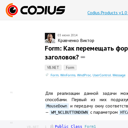
Codius.Products v1.
03 июня 2014
Кравченко Виктор
Form: Как перемещать форм
заголовок?
VB.NET
Form
Form
,
WinForms
,
WndProc
,
UserControl
,
Message
Для реализации данной задачи мож
01
способами. Первый из них подразу
и передачу окну соответст
MouseDown
—
с параметром
WM_NCLBUTTONDOWN
HTC
02
Public
Class
Form1
VB.NET
1