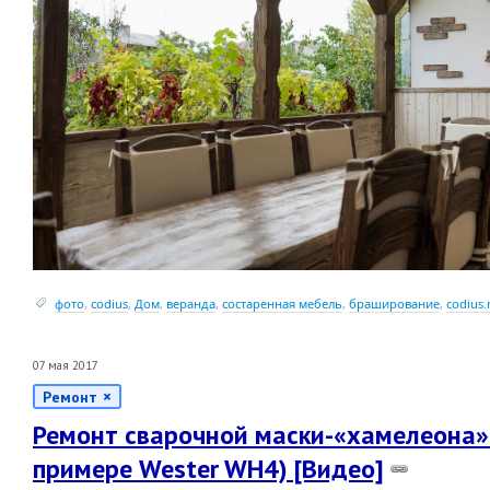
фото
,
codius
,
Дом
,
веранда
,
состаренная мебель
,
браширование
,
codius.
07 мая 2017
Ремонт
Ремонт сварочной маски-«хамелеона» 
примере Wester WH4) [Видео]