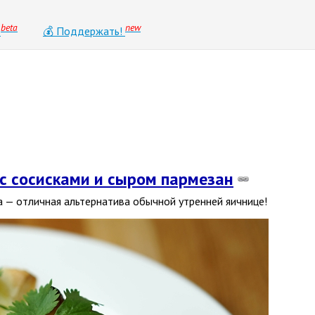
beta
new
0
💰 Поддержать!
 с сосисками и сыром пармезан
а — отличная альтернатива обычной утренней яичнице!