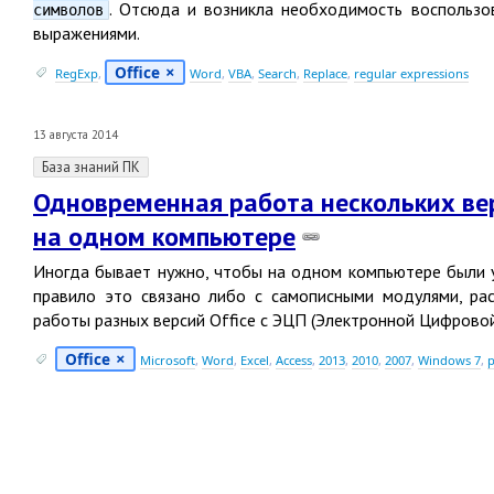
. Отсюда и возникла необходимость воспользо
символов
выражениями.
Office
RegExp
,
Word
,
VBA
,
Search
,
Replace
,
regular expressions
13 августа 2014
База знаний ПК
Одновременная работа нескольких верс
на одном компьютере
Иногда бывает нужно, чтобы на одном компьютере были 
правило это связано либо с самописными модулями, ра
работы разных версий Office с ЭЦП
(
Электронной Цифровой
Office
Microsoft
,
Word
,
Excel
,
Access
,
2013
,
2010
,
2007
,
Windows 7
,
р