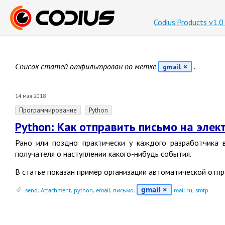
Codius.Products v1.
Список статей отфильтрован по метке
.
gmail
14 мая 2018
Программирование
Python
Python: Как отправить письмо на эле
Рано или поздно практически у каждого разработчика 
получателя о наступлении какого-нибудь события.
В статье показан пример организации автоматической отпр
gmail
send
,
Attachment
,
python
,
email
,
письмо
,
mail.ru
,
smtp