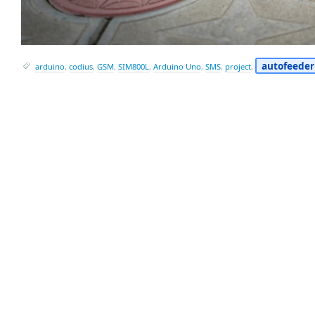
autofeeder
arduino
,
codius
,
GSM
,
SIM800L
,
Arduino Uno
,
SMS
,
project
,