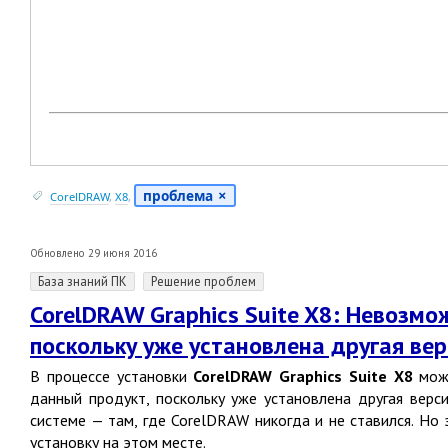
проблема
CorelDRAW
,
X8
,
Обновлено 29 июня 2016
База знаний ПК
Решение проблем
CorelDRAW Graphics Suite X8: Невозм
поскольку уже установлена другая ве
В процессе установки
CorelDRAW Graphics Suite X8
може
данный продукт, поскольку уже установлена другая верси
системе — там, где CorelDRAW никогда и не ставился. Но
установку на этом месте.