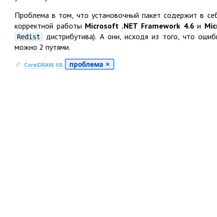
Проблема в том, что установочный пакет содержит в се
корректной работы
Microsoft .NET Framework 4.6
и
Mic
дистрибутива). А они, исходя из того, что оши
Redist
можно 2 путями.
проблема
CorelDRAW
,
X8
,