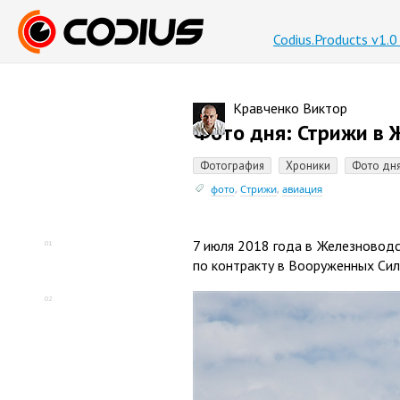
Codius.Products v1.
Кравченко Виктор
Фото дня: Стрижи в 
Фотография
Хроники
Фото дн
фото
,
Стрижи
,
авиация
7 июля 2018 года в Железновод
01
по контракту в Вооруженных Сил
02