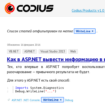
Codius.Products v1.
Список статей отфильтрован по метке
.
WriteLine
Обновлено 16 февраля 2016
VB.NET
ASP.NET
Visual Studio 2013
Web
Как в ASP.NET вывести информацию в к
Тех, кто впервые в ASP.NET попробует воспользова
разочарование — привычного результата не будет.
Для этого у ASP.NET есть свой способ:
Imports
1
Debug.WriteLine(
"..."
)
2
WriteLine
ASP.NET
,
.NET
,
Console
,
Debug