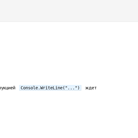
трукцией
ждет
Console.WriteLine("...")