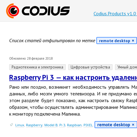
Codius.Products v1.
Список статей отфильтрован по метке
remote desktop
Обновлено 28 февраля 2018
Радиотехника и электроника
Цифровые устройства
Умный дом
Raspberry Pi 3 — как настроить удале
Рано или поздно, возникнет необходимость управлять Ма
данных, либо мозги умного телевизора. И не придумано 
этом разделе будет показано, как настроить связку Rasp
образом, чтобы осуществлять администрирование Малинкой
к монитору подключена Малинка.
remote desktop
Linux
,
Raspberry
,
Model B
,
Pi 3
,
Raspbian
,
PIXEL
,