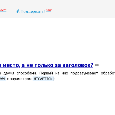
beta
new
0
💰 Поддержать!
место, а не только за заголовок?
я двумя способами. Первый из них подразумевает обраб
с параметром
:
OWN
HTCAPTION