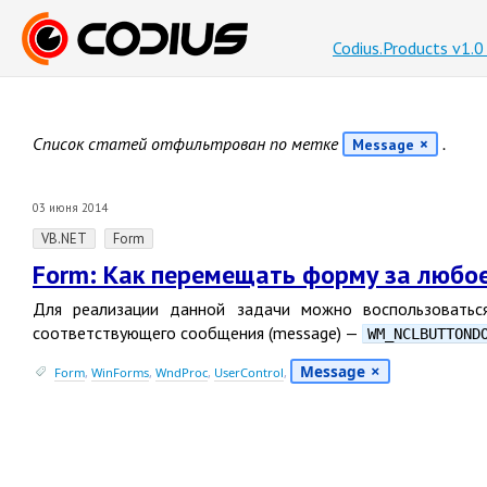
Codius.Products v1.
Список статей отфильтрован по метке
.
Message
03 июня 2014
VB.NET
Form
Form: Как перемещать форму за любое 
Для реализации данной задачи можно воспользоватьс
соответствующего сообщения
(
message) —
WM_NCLBUTTOND
Message
Form
,
WinForms
,
WndProc
,
UserControl
,