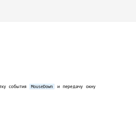
отку события
и передачу окну
MouseDown