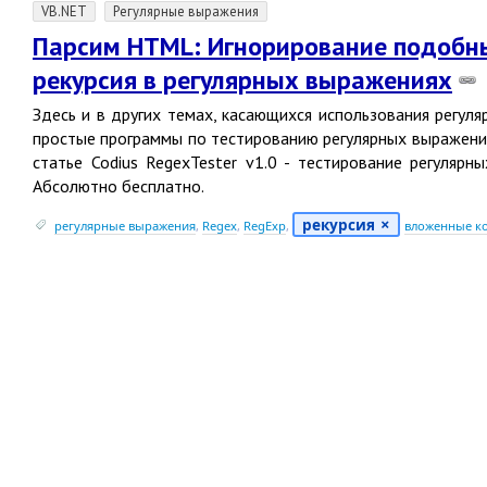
VB.NET
Регулярные выражения
Парсим HTML: Игнорирование подобны
рекурсия в регулярных выражениях
Здесь и в других темах, касающихся использования регу
простые программы по тестированию регулярных выражений
статье Codius RegexTester v1.0 - тестирование регуляр
Абсолютно бесплатно.
рекурсия
регулярные выражения
,
Regex
,
RegExp
,
вложенные к