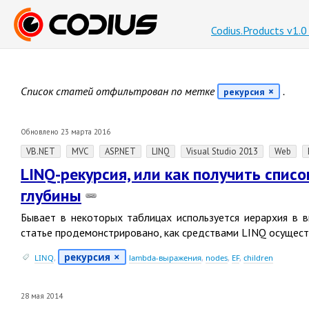
Codius.Products v1.
Список статей отфильтрован по метке
.
рекурсия
Обновлено 23 марта 2016
VB.NET
MVC
ASP.NET
LINQ
Visual Studio 2013
Web
LINQ-рекурсия, или как получить спис
глубины
Бывает в некоторых таблицах используется иерархия в 
статье продемонстрировано, как средствами LINQ осущест
рекурсия
LINQ
,
lambda-выражения
,
nodes
,
EF
,
children
28 мая 2014