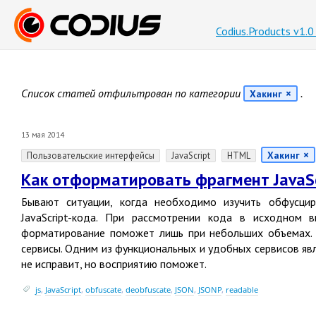
Codius.Products v1.
Список статей отфильтрован по категории
.
Хакинг
13 мая 2014
Хакинг
Пользовательские интерфейсы
JavaScript
HTML
Как отформатировать фрагмент JavaSc
Бывают ситуации, когда необходимо изучить обфусци
JavaScript-кода. При рассмотрении кода в исходном в
форматирование поможет лишь при небольших объемах. 
сервисы. Одним из функциональных и удобных сервисов яв
не исправит, но восприятию поможет.
js
,
JavaScript
,
obfuscate
,
deobfuscate
,
JSON
,
JSONP
,
readable