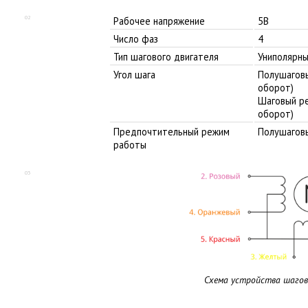
02
Рабочее напряжение
5В
Число фаз
4
Тип шагового двигателя
Униполярн
Угол шага
Полушаговы
оборот)
Шаговый ре
оборот)
Предпочтительный режим
Полушагов
работы
03
Схема устройства шаго