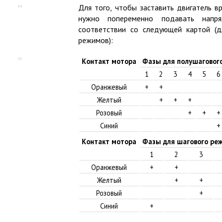
Для того, чтобы заставить двигатель в
04
нужно попеременно подавать нап
соответствии со следующей картой
(
д
режимов):
05
Контакт мотора
Фазы для полушаговог
1
2
3
4
5
6
Оранжевый
+
+
Желтый
+
+
+
Розовый
+
+
+
Синий
+
Контакт мотора
Фазы для шагового ре
1
2
3
Оранжевый
+
+
Желтый
+
+
Розовый
+
Синий
+