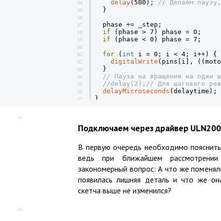
delay
(500); 
// Делаем паузу,
54
  }

55
56
  phase += _step;

57
if
 (phase > 7) phase = 0;

58
if
 (phase < 0) phase = 7;

59
60
for
 (
int
 i = 0; i < 4; i++) {

61
digitalWrite
(pins[i], ((moto
62
  }

63
// Пауза на вращение на один ш
64
//delay(2);// Для шагового реж
65
delayMicroseconds
(delaytime);

66
}
67
13
Подключаем через драйвер ULN20
В первую очередь необходимо пояснить,
ведь при ближайшем рассмотрении
закономерный вопрос: А что же поменяло
появилась лишняя деталь и что же он
скетча выше не изменился?
14