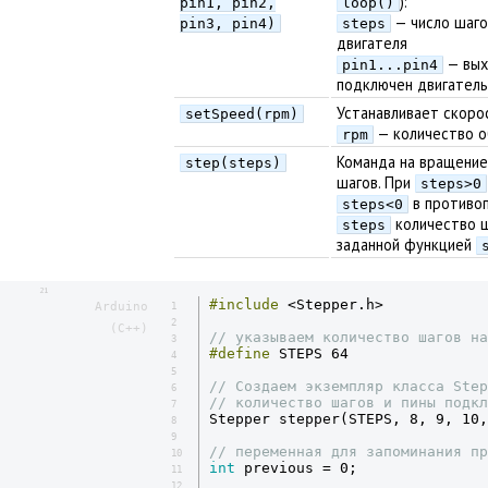
):
pin1, pin2,
loop()
— число шаго
pin3, pin4)
steps
двигателя
— вых
pin1...pin4
подключен двигатель
Устанавливает скоро
setSpeed(rpm)
— количество о
rpm
Команда на вращение
step(steps)
шагов. При
steps>0
в противо
steps<0
количество ш
steps
заданной функцией
21
#include
 <Stepper.h>

Arduino
1
2
(C++)
// указываем количество шагов на
3
#define
 STEPS 64

4
5
// Создаем экземпляр класса Ste
6
// количество шагов и пины подкл
7
Stepper stepper(STEPS, 8, 9, 10,
8
9
// переменная для запоминания пр
10
int
 previous = 0;

11
12