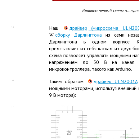
Вливаем первый скетч и... вуа
Наш
драйвер
(
микросхема ULN200
15
сборку Дарлингтона
из семи незав
Дарлингтона в одном корпусе. К
представляет из себя каскад из двух би
схема позволяет управлять мощными наг
напряжением до 50 В на канал 
микроконтроллера, такого как Arduino.
Таким образом
драйвер ULN2003A
16
мощными моторами, используя внешний 
9 В мотора):
17