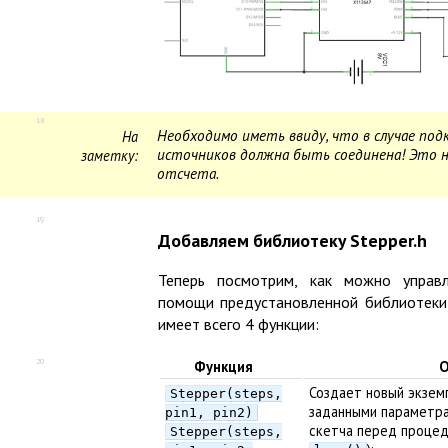
18
Необходимо иметь ввиду, что в случае под
На
источников должна быть соединена! Это н
заметку:
отсчета.
19
Добавляем библиотеку Stepper.h
Теперь посмотрим, как можно управ
помощи предустановленной библиотек
имеет всего 4 функции:
20
Функция
О
Создает новый экзем
Stepper(steps,
заданными параметр
pin1, pin2)
скетча перед проце
Stepper(steps,