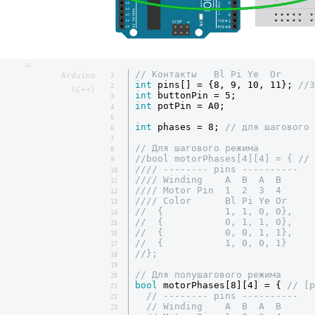
12
// Контакты   Bl Pi Ye  Or
Arduino
1
int
 pins[] = {8, 9, 10, 11}; 
//З
2
(C++)
int
3
int
 potPin = A0;

4
5
int
 phases = 8; 
// для шагового 
6
7
// Для шагового режима
8
//bool motorPhases[4][4] = { // 
9
//// -------- pins ----------
10
//// Winding    A  B  A  B
11
//// Motor Pin  1  2  3  4
12
//// Color      Bl Pi Ye Or
13
//  {           1, 1, 0, 0},
14
//  {           0, 1, 1, 0},
15
//  {           0, 0, 1, 1},
16
//  {           1, 0, 0, 1}
17
//};
18
19
// Для полушагового режима
20
bool
 motorPhases[8][4] = { 
// [p
21
// -------- pins ----------
22
// Winding    A  B  A  B
23