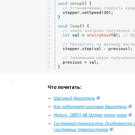
void
setup
() {

13
// Устанавливаем скорость вращ
14
  stepper.setSpeed(30);

15
}

16
17
void
loop
() {

18
// новое значение полученное с
19
int
 val = 
analogRead
(0); 
// Пр
20
21
// Прокрутить на разницу шагов
22
  stepper.step(val - previous);

23
24
// Запоминаем новое полученное
25
  previous = val;

26
}
27
22
Что почитать:
Шаговый двигатель
Как работают шаговые двигатели
Motors- 28BYJ-48 Stepper motor notes
Составной транзистор. Особенности 
составных транзисторов