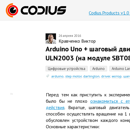
Codius.Products v1.
26 апреля 2016
Кравченко Виктор
Arduino Uno + шаговый дв
ULN2003
(
на модуле SBT0
Цифровые устройства
Arduino
Arduino La
arduino
,
step motor
,
darlington
,
driver
,
мотор
,
шаг
Перед тем как приступить к экспериме
01
было бы не плохо
ознакомиться с е
действия
. Вкратце, шаговый двигател
способен осуществлять вращение на 1 ш
обусловлен устройством каждого конкр
Основные характеристики: