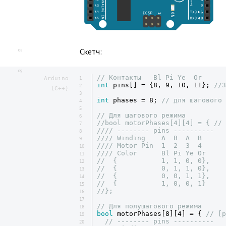
Скетч:
08
09
// Контакты   Bl Pi Ye  Or
Arduino
1
int
 pins[] = {8, 9, 10, 11}; 
//З
2
(C++)
3
int
 phases = 8; 
// для шагового 
4
5
// Для шагового режима
6
//bool motorPhases[4][4] = { // 
7
//// -------- pins ----------
8
//// Winding    A  B  A  B
9
//// Motor Pin  1  2  3  4
10
//// Color      Bl Pi Ye Or
11
//  {           1, 1, 0, 0},
12
//  {           0, 1, 1, 0},
13
//  {           0, 0, 1, 1},
14
//  {           1, 0, 0, 1}
15
//};
16
17
// Для полушагового режима
18
bool
 motorPhases[8][4] = { 
// [p
19
// -------- pins ----------
20